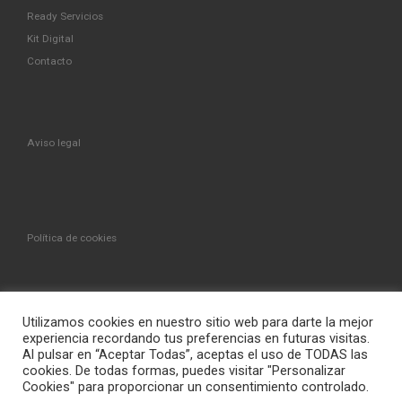
Ready Servicios
Kit Digital
Contacto
Aviso legal
Política de cookies
Utilizamos cookies en nuestro sitio web para darte la mejor
experiencia recordando tus preferencias en futuras visitas.
© 2026
Ready Comunicaciones
– Todos los derechos
Al pulsar en “Aceptar Todas”, aceptas el uso de TODAS las
reservados
cookies. De todas formas, puedes visitar "Personalizar
Cookies" para proporcionar un consentimiento controlado.
Funciona con
WP
– Diseñado con el
Tema Customizr